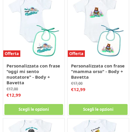
Offerta
Offerta
Personalizzata con frase
Personalizzata con frase
"oggi mi sento
"mamma orso" - Body +
nuotatore" - Body +
Bavetta
Bavetta
Prezzo
€17,00
originale
Prezzo
Prezzo
€17,00
€12,99
originale
Prezzo
€12,99
corrente
corrente
Scegli le opzioni
Scegli le opzioni