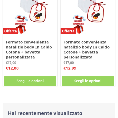
Offerta
Offerta
Formato convenienza
Formato convenienza
natalizio body In Caldo
natalizio body In Caldo
Cotone + bavetta
Cotone + bavetta
personalizzata
personalizzata
Prezzo
Prezzo
€17,00
€17,00
originale
originale
Prezzo
Prezzo
€12,00
€12,99
corrente
corrente
Scegli le opzioni
Scegli le opzioni
Hai recentemente visualizzato