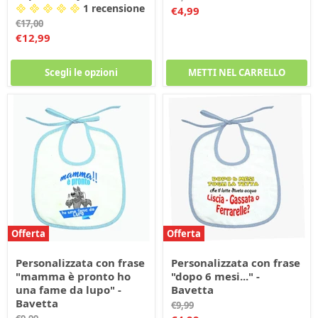
1 recensione
originale
Prezzo
€4,99
Prezzo
€17,00
corrente
originale
Prezzo
€12,99
corrente
Scegli le opzioni
METTI NEL CARRELLO
Offerta
Offerta
Personalizzata con frase
Personalizzata con frase
"mamma è pronto ho
"dopo 6 mesi..." -
una fame da lupo" -
Bavetta
Bavetta
Prezzo
€9,99
originale