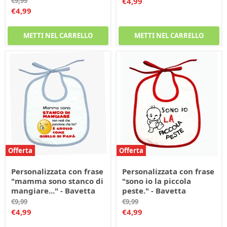
Prezzo
Prezzo
€9,99
€4,99
originale
Prezzo
€4,99
corrente
corrente
METTI NEL CARRELLO
METTI NEL CARRELLO
Offerta
Offerta
Personalizzata con frase
Personalizzata con frase
"mamma sono stanco di
"sono io la piccola
mangiare..." - Bavetta
peste." - Bavetta
Prezzo
Prezzo
€9,99
€9,99
originale
originale
Prezzo
Prezzo
€4,99
€4,99
corrente
corrente