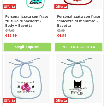
Offerta
Offerta
Personalizzata con frase
Personalizzata con frase
"futuro rubacuori" -
"dolcezza di mamma" -
Body + Bavetta
Bavetta
Prezzo
Prezzo
€17,00
€9,99
originale
originale
Prezzo
Prezzo
€12,99
€4,99
corrente
corrente
Scegli le opzioni
METTI NEL CARRELLO
Offerta
Offerta