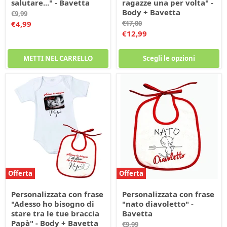
salutare..." - Bavetta
ragazze una per volta" -
Body + Bavetta
Prezzo
€9,99
originale
Prezzo
Prezzo
€4,99
€17,00
originale
Prezzo
€12,99
corrente
corrente
METTI NEL CARRELLO
Scegli le opzioni
Offerta
Offerta
Personalizzata con frase
Personalizzata con frase
"Adesso ho bisogno di
"nato diavoletto" -
stare tra le tue braccia
Bavetta
Papà" - Body + Bavetta
Prezzo
€9,99