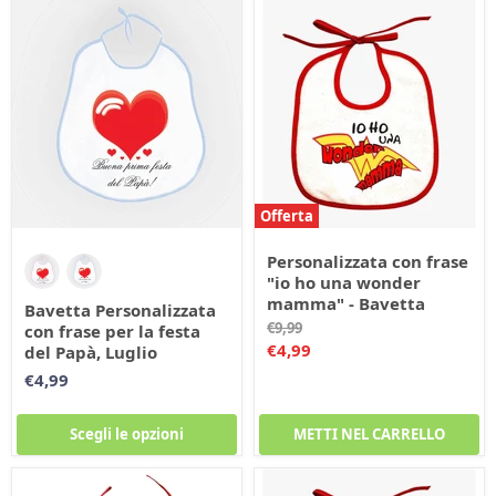
Offerta
Personalizzata con frase
"io ho una wonder
mamma" - Bavetta
Bavetta Personalizzata
Prezzo
€9,99
con frase per la festa
originale
Prezzo
€4,99
del Papà, Luglio
corrente
€4,99
Scegli le opzioni
METTI NEL CARRELLO