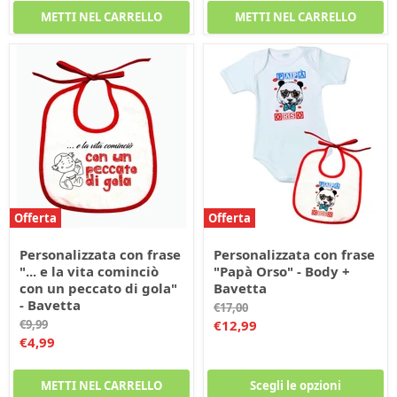
METTI NEL CARRELLO
METTI NEL CARRELLO
Offerta
Offerta
Personalizzata con frase
Personalizzata con frase
"... e la vita cominciò
"Papà Orso" - Body +
con un peccato di gola"
Bavetta
- Bavetta
Prezzo
€17,00
originale
Prezzo
Prezzo
€9,99
€12,99
originale
Prezzo
€4,99
corrente
corrente
METTI NEL CARRELLO
Scegli le opzioni