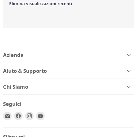
Elimina visualizzazioni recenti
Azienda
Aiuto & Supporto
Chi Siamo
Seguici
Email
Trovaci
Trovaci
Trovaci
Spio
su
su
su
Kids
Facebook
Instagram
YouTube
Siltex srl