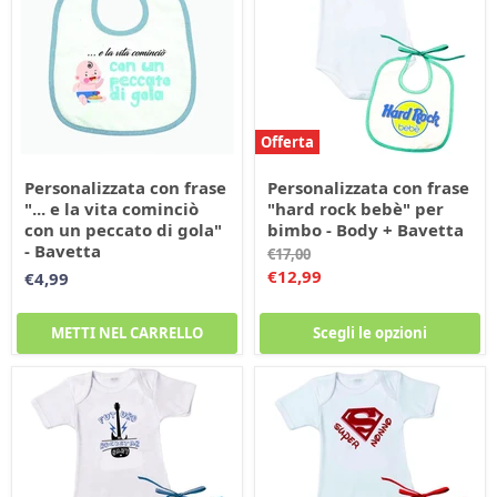
Offerta
Personalizzata con frase
Personalizzata con frase
"... e la vita cominciò
"hard rock bebè" per
con un peccato di gola"
bimbo - Body + Bavetta
- Bavetta
Prezzo
€17,00
originale
Prezzo
€12,99
€4,99
corrente
METTI NEL CARRELLO
Scegli le opzioni