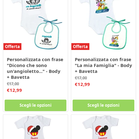
Offerta
Offerta
Personalizzata con frase
Personalizzata con frase
"Dicono che sono
"La mia Famiglia" - Body
un'angioletto..." - Body
+ Bavetta
+ Bavetta
Prezzo
€17,00
originale
Prezzo
Prezzo
€17,00
€12,99
originale
Prezzo
€12,99
corrente
corrente
Scegli le opzioni
Scegli le opzioni