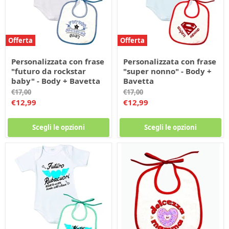
Offerta
Offerta
Personalizzata con frase
Personalizzata con frase
"futuro da rockstar
"super nonno" - Body +
baby" - Body + Bavetta
Bavetta
Prezzo
Prezzo
€17,00
€17,00
originale
originale
Prezzo
Prezzo
€12,99
€12,99
corrente
corrente
Scegli le opzioni
Scegli le opzioni