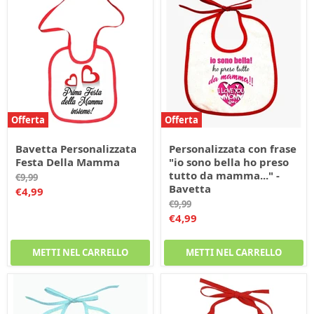
Offerta
Offerta
Bavetta Personalizzata
Personalizzata con frase
Festa Della Mamma
"io sono bella ho preso
tutto da mamma..." -
Prezzo
€9,99
Bavetta
originale
Prezzo
€4,99
Prezzo
€9,99
corrente
originale
Prezzo
€4,99
corrente
METTI NEL CARRELLO
METTI NEL CARRELLO