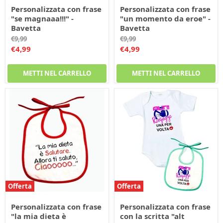
Personalizzata con frase
Personalizzata con frase
"se magnaaa!!!" -
"un momento da eroe" -
Bavetta
Bavetta
Prezzo
Prezzo
€9,99
€9,99
originale
originale
Prezzo
Prezzo
€4,99
€4,99
corrente
corrente
METTI NEL CARRELLO
METTI NEL CARRELLO
Offerta
Offerta
Personalizzata con frase
Personalizzata con frase
"la mia dieta è
con la scritta "alt