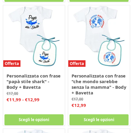
Offerta
Offerta
Personalizzata con frase
Personalizzata con frase
"papà stile shark" -
"che mondo sarebbe
Body + Bavetta
senza la mamma" - Body
+ Bavetta
Prezzo
€17,00
originale
Prezzo
€11,99
-
€12,99
€17,00
originale
Prezzo
€12,99
corrente
Scegli le opzioni
Scegli le opzioni