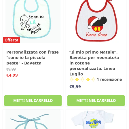
Offerta
Personalizzata con frase
“Il mio primo Natale”.
"sono io la piccola
Bavetta per neonato/a
peste" - Bavetta
in cotone
personalizzata. Linea
Prezzo
€9,99
Luglio
originale
Prezzo
€4,99
1 recensione
corrente
€5,99
METTI NEL CARRELLO
METTI NEL CARRELLO