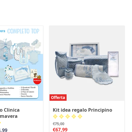
Offerta
o Clinica
Kit idea regalo Principino
imavera
Prezzo
€75,00
originale
Prezzo
€67,99
,99