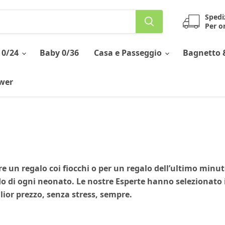
Spedi
Per or
 0/24
Baby 0/36
Casa e Passeggio
Bagnetto 
ower
e un regalo coi fiocchi o per un regalo dell’ultimo minut
 di ogni neonato. Le nostre Esperte hanno selezionato i 
glior prezzo, senza stress, sempre.