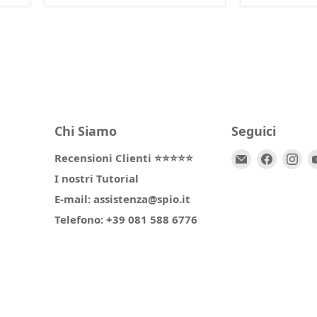
Chi Siamo
Seguici
Email
Trovaci
Tr
Recensioni Clienti ⭐⭐⭐⭐⭐
Spio
su
su
I nostri Tutorial
Kids
Facebo
In
E-mail: assistenza@spio.it
Telefono: +39 081 588 6776