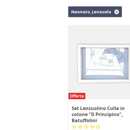
Neonato_Lenzuola
Offerta
Set Lenzuolino Culla in
cotone "Il Principino",
Batuffolini