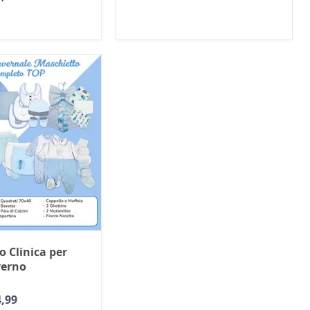
corrente
o Clinica per
verno
,99