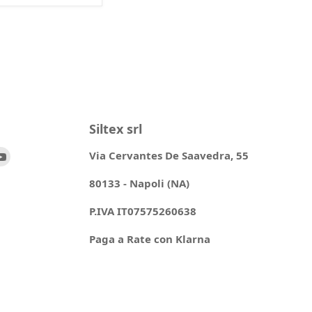
Siltex srl
ovaci
Trovaci
Via Cervantes De Saavedra, 55
su
80133 - Napoli (NA)
ok
stagram
YouTube
P.IVA IT07575260638
Paga a Rate con Klarna