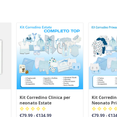
Kit Corredino Clinica per
Kit Corredin
neonato Estate
Neonato Pr
€79,99
-
€134,99
€79,99
-
€134