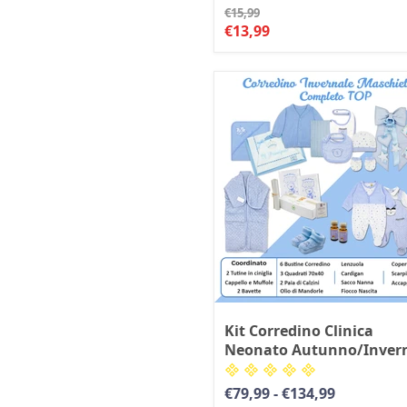
Prezzo
€15,99
originale
Prezzo
€13,99
corrente
Kit Corredino Clinica
Neonato Autunno/Inver
€79,99
-
€134,99