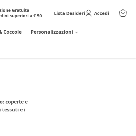
zione Gratuita
Lista Desideri
Accedi
dini superiori a € 50
Visuali
il
carrell
& Coccole
Personalizzazioni
o: coperte e
tessuti e i