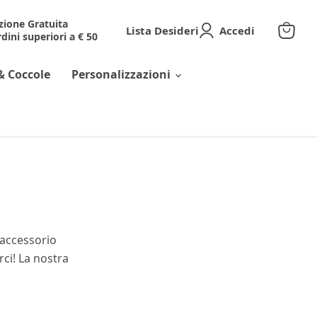
zione Gratuita
Lista Desideri
Accedi
dini superiori a € 50
Visuali
il
carrell
& Coccole
Personalizzazioni
 accessorio
rci! La nostra