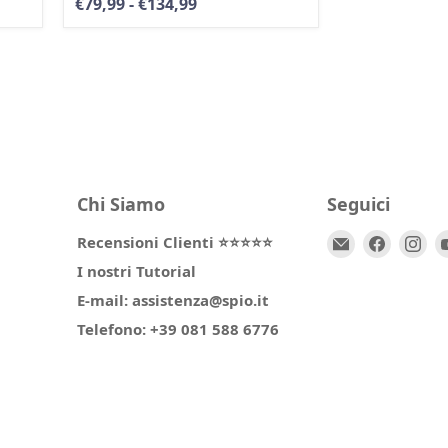
€79,99
-
€134,99
Chi Siamo
Seguici
Email
Trovaci
Tr
Recensioni Clienti ⭐⭐⭐⭐⭐
Spio
su
su
I nostri Tutorial
Kids
Facebo
In
E-mail: assistenza@spio.it
Telefono: +39 081 588 6776