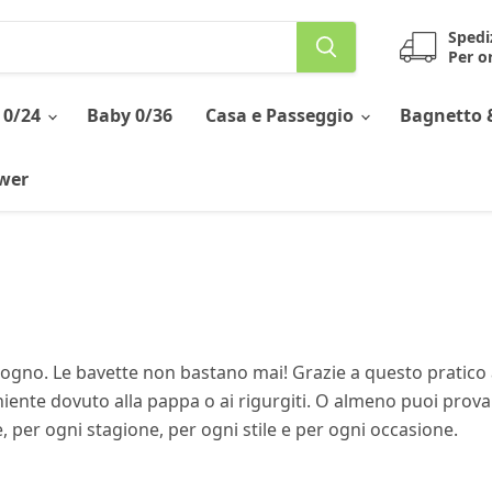
Spedi
Per or
 0/24
Baby 0/36
Casa e Passeggio
Bagnetto 
ower
ogno. Le bavette non bastano mai! Grazie a questo pratico
niente dovuto alla pappa o ai rigurgiti. O almeno puoi prova
e, per ogni stagione, per ogni stile e per ogni occasione.