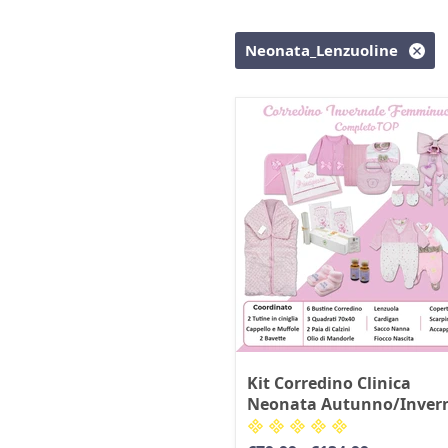
Neonata_Lenzuoline
Kit Corredino Clinica
Neonata Autunno/Inver