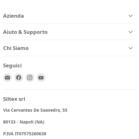
Azienda
Aiuto & Supporto
Chi Siamo
Seguici
Email
Trovaci
Trovaci
Trovaci
Spio
su
su
su
Kids
Facebook
Instagram
YouTube
Siltex srl
Via Cervantes De Saavedra, 55
80133 - Napoli (NA)
P.IVA IT07575260638