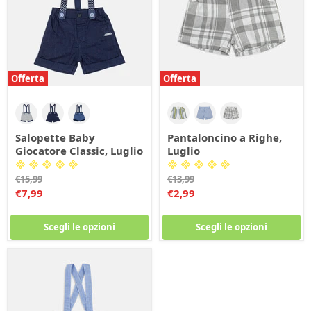
Offerta
Offerta
Salopette Baby
Pantaloncino a Righe,
Giocatore Classic, Luglio
Luglio
Prezzo
Prezzo
€15,99
€13,99
originale
originale
Prezzo
Prezzo
€7,99
€2,99
corrente
corrente
Scegli le opzioni
Scegli le opzioni