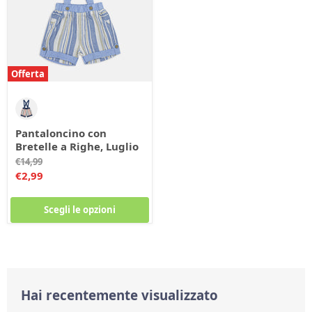
Offerta
Pantaloncino con
Bretelle a Righe, Luglio
Prezzo
€14,99
originale
Prezzo
€2,99
corrente
Scegli le opzioni
Hai recentemente visualizzato