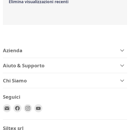
Elimina visualizzazioni recenti
Azienda
Aiuto & Supporto
Chi Siamo
Seguici
Email
Trovaci
Trovaci
Trovaci
Spio
su
su
su
Kids
Facebook
Instagram
YouTube
Siltex srl