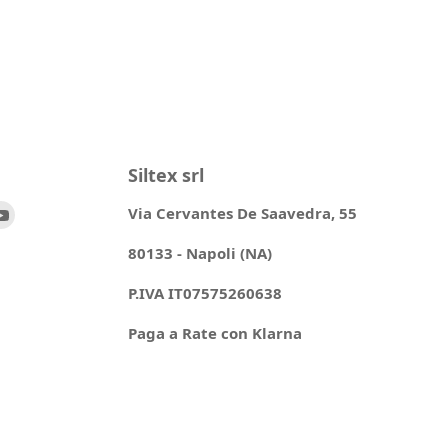
Siltex srl
ovaci
Trovaci
Via Cervantes De Saavedra, 55
su
80133 - Napoli (NA)
ok
stagram
YouTube
P.IVA IT07575260638
Paga a Rate con Klarna