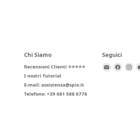
Chi Siamo
Seguici
Email
Trovaci
Tr
Recensioni Clienti ⭐⭐⭐⭐⭐
Spio
su
su
I nostri Tutorial
Kids
Facebo
In
E-mail: assistenza@spio.it
Telefono: +39 081 588 6776