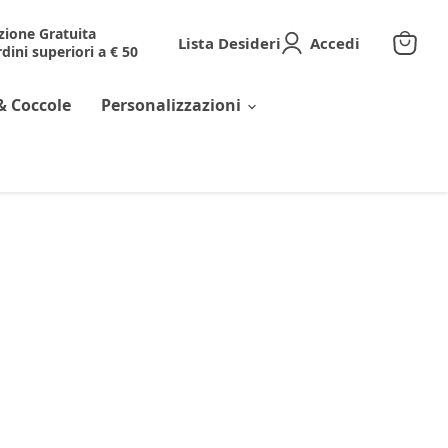
zione Gratuita
Lista Desideri
Accedi
dini superiori a € 50
Visuali
il
carrell
& Coccole
Personalizzazioni