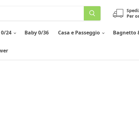
Spedi
Per or
 0/24
Baby 0/36
Casa e Passeggio
Bagnetto 
ower