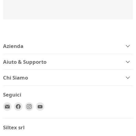
Azienda
Aiuto & Supporto
Chi Siamo
Seguici
Email
Trovaci
Trovaci
Trovaci
Spio
su
su
su
Kids
Facebook
Instagram
YouTube
Siltex srl