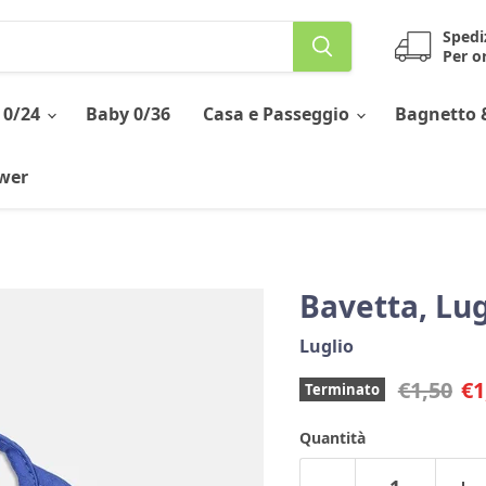
Spedi
Per or
 0/24
Baby 0/36
Casa e Passeggio
Bagnetto 
ower
Bavetta, Lug
Luglio
Prezzo o
Pr
€1,50
€1
Terminato
Quantità