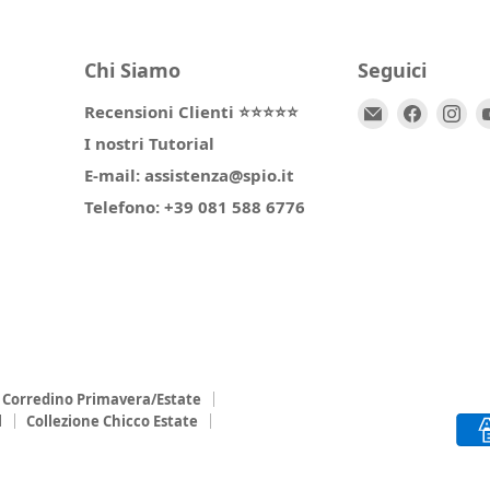
Chi Siamo
Seguici
Email
Trovaci
Tr
Recensioni Clienti ⭐⭐⭐⭐⭐
Spio
su
su
I nostri Tutorial
Kids
Facebo
In
E-mail: assistenza@spio.it
Telefono: +39 081 588 6776
Corredino Primavera/Estate
l
Collezione Chicco Estate