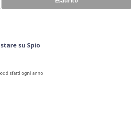
Esaurito
stare su Spio
soddisfatti ogni anno