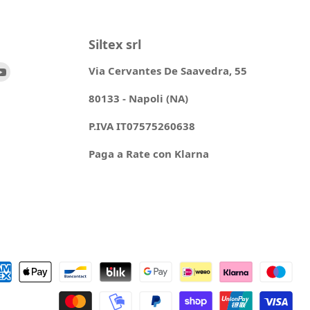
Siltex srl
ovaci
Trovaci
Via Cervantes De Saavedra, 55
su
80133 - Napoli (NA)
ok
stagram
YouTube
P.IVA IT07575260638
Paga a Rate con Klarna