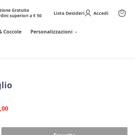
zione Gratuita
Lista Desideri
Accedi
dini superiori a € 50
Visuali
il
carrell
& Coccole
Personalizzazioni
lio
riginale
ezzo corrente
,00