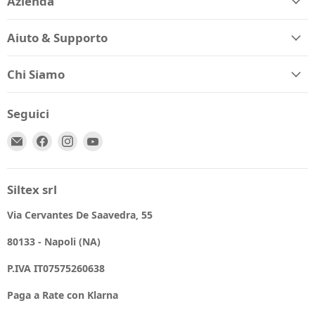
Azienda
Aiuto & Supporto
Chi Siamo
Seguici
Email
Trovaci
Trovaci
Trovaci
Spio
su
su
su
Kids
Facebook
Instagram
YouTube
Siltex srl
Via Cervantes De Saavedra, 55
80133 - Napoli (NA)
P.IVA IT07575260638
Paga a Rate con Klarna