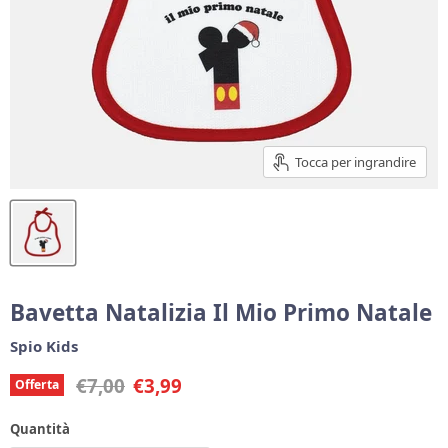
Tocca per ingrandire
Bavetta Natalizia Il Mio Primo Natale
Spio Kids
Prezzo originale
Prezzo corrente
€7,00
€3,99
Offerta
Quantità