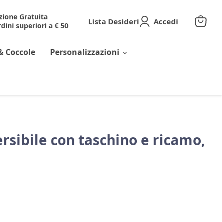
zione Gratuita
Lista Desideri
Accedi
dini superiori a € 50
Visuali
il
carrell
& Coccole
Personalizzazioni
rsibile con taschino e ricamo,
corrente