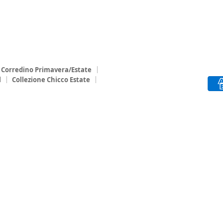
Corredino Primavera/Estate
l
Collezione Chicco Estate