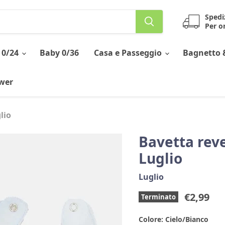
Spedi
Per or
 0/24
Baby 0/36
Casa e Passeggio
Bagnetto 
ower
lio
Bavetta reve
Luglio
Luglio
Prezzo 
€2,99
Terminato
Colore:
Cielo/Bianco