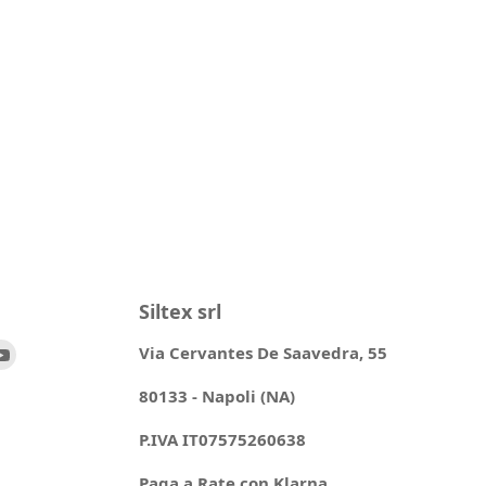
Siltex srl
ovaci
Trovaci
Via Cervantes De Saavedra, 55
su
80133 - Napoli (NA)
ok
stagram
YouTube
P.IVA IT07575260638
Paga a Rate con Klarna