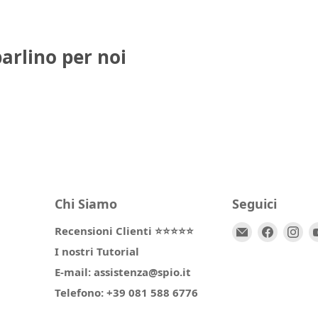
parlino per noi
Chi Siamo
Seguici
Email
Trovaci
Tr
Recensioni Clienti ⭐⭐⭐⭐⭐
Spio
su
su
I nostri Tutorial
Kids
Facebo
In
E-mail: assistenza@spio.it
Telefono: +39 081 588 6776