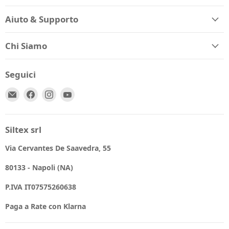
Aiuto & Supporto
Chi Siamo
Seguici
Email
Trovaci
Trovaci
Trovaci
Spio
su
su
su
Kids
Facebook
Instagram
YouTube
Siltex srl
Via Cervantes De Saavedra, 55
80133 - Napoli (NA)
P.IVA IT07575260638
Paga a Rate con Klarna