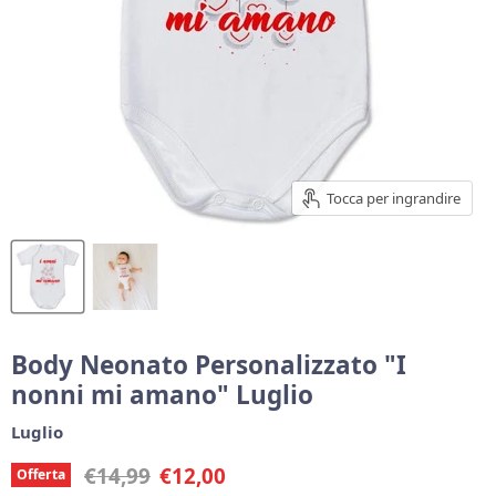
Tocca per ingrandire
Body Neonato Personalizzato "I
nonni mi amano" Luglio
Luglio
Prezzo originale
Prezzo corrente
€14,99
€12,00
Offerta