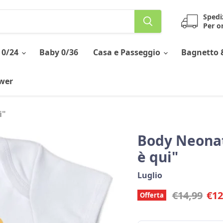
Spedi
Per or
 0/24
Baby 0/36
Casa e Passeggio
Bagnetto 
ower
i"
Body Neonato
è qui"
Luglio
Prezzo ori
Pre
€14,99
€12
Offerta