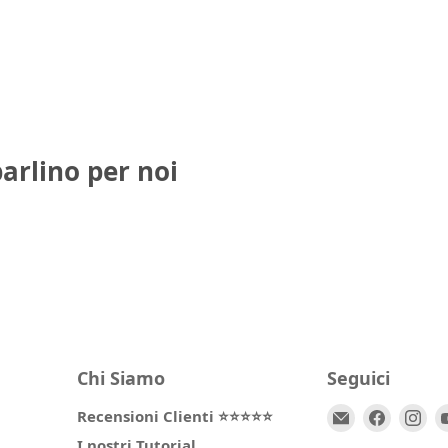
parlino per noi
Chi Siamo
Seguici
Email
Trovaci
Tr
Recensioni Clienti ⭐⭐⭐⭐⭐
Spio
su
su
I nostri Tutorial