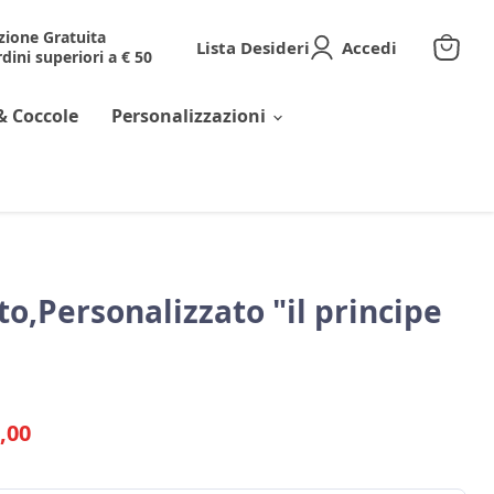
zione Gratuita
Lista Desideri
Accedi
dini superiori a € 50
Visuali
il
carrell
& Coccole
Personalizzazioni
,Personalizzato "il principe
ginale
zzo corrente
,00