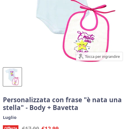
Tocca per ingrandire
Personalizzata con frase "è nata una
stella" - Body + Bavetta
Luglio
Prezzo originale
Prezzo corrente
€17,00
€12,99
Offerta