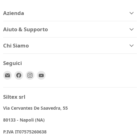
Azienda
Aiuto & Supporto
Chi Siamo
Seguici
Email
Trovaci
Trovaci
Trovaci
Spio
su
su
su
Kids
Facebook
Instagram
YouTube
Siltex srl
Via Cervantes De Saavedra, 55
80133 - Napoli (NA)
P.IVA IT07575260638