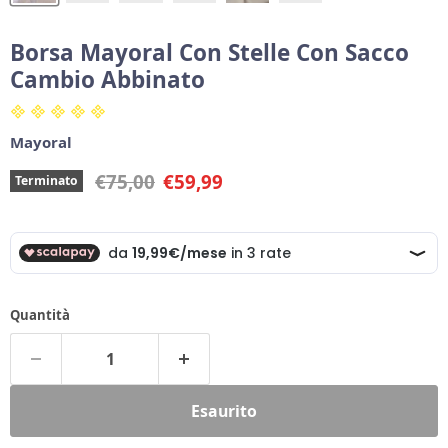
Borsa Mayoral Con Stelle Con Sacco
Cambio Abbinato
Mayoral
Prezzo originale
Prezzo corrente
€75,00
€59,99
Terminato
Quantità
Esaurito