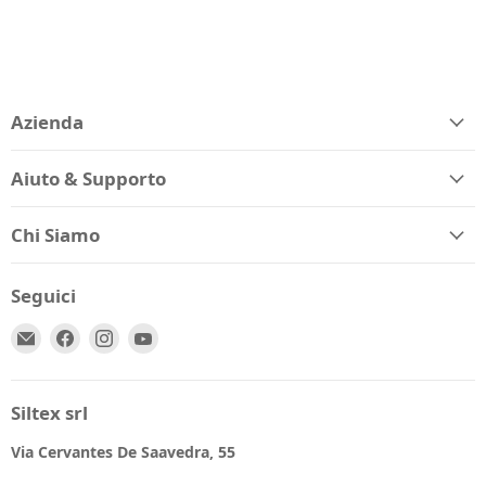
Azienda
Aiuto & Supporto
Chi Siamo
Seguici
Email
Trovaci
Trovaci
Trovaci
Spio
su
su
su
Kids
Facebook
Instagram
YouTube
Siltex srl
Via Cervantes De Saavedra, 55