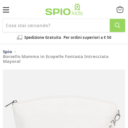
Menu
Visual
il
carrel
Spedizione Gratuita
Per ordini superiori a € 50
Spio
Borsello Mamma in Ecopelle Fantasia Intrecciata
Mayoral