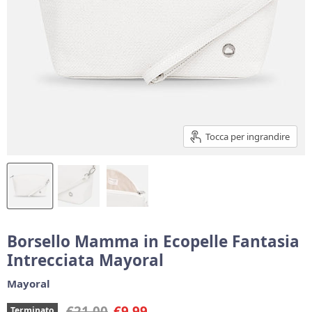
Tocca per ingrandire
Borsello Mamma in Ecopelle Fantasia
Intrecciata Mayoral
Mayoral
Prezzo originale
Prezzo corrente
€21,00
€9,99
Terminato