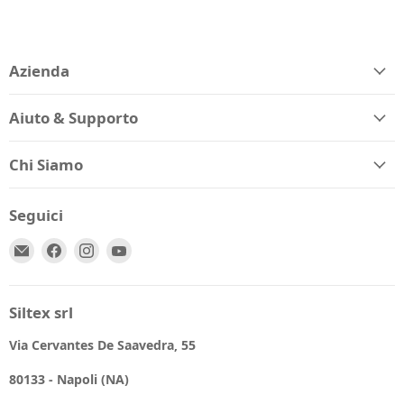
Azienda
Aiuto & Supporto
Chi Siamo
Seguici
Email
Trovaci
Trovaci
Trovaci
Spio
su
su
su
Kids
Facebook
Instagram
YouTube
Siltex srl
Via Cervantes De Saavedra, 55
80133 - Napoli (NA)