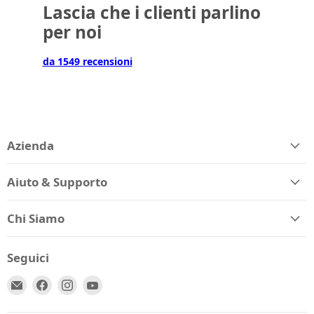
Lascia che i clienti parlino
per noi
da 1549 recensioni
Azienda
Aiuto & Supporto
Chi Siamo
Seguici
Email
Trovaci
Trovaci
Trovaci
Spio
su
su
su
Kids
Facebook
Instagram
YouTube