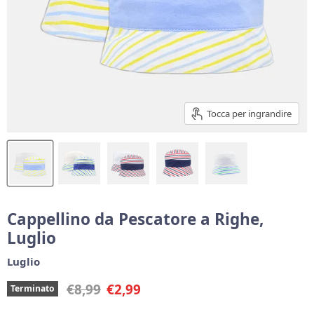
Tocca per ingrandire
Cappellino da Pescatore a Righe,
Luglio
Luglio
Prezzo originale
Prezzo corrente
€8,99
€2,99
Terminato