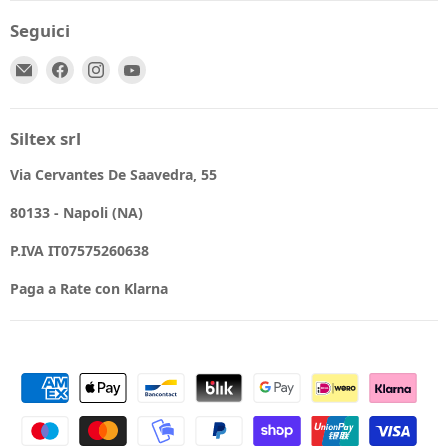
Seguici
Email
Trovaci
Trovaci
Trovaci
Spio
su
su
su
Kids
Facebook
Instagram
YouTube
Siltex srl
Via Cervantes De Saavedra, 55
80133 - Napoli (NA)
P.IVA IT07575260638
Paga a Rate con Klarna