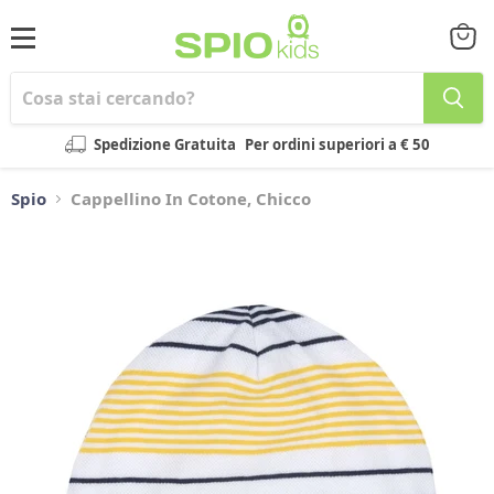
Menu
Visual
il
carrel
Spedizione Gratuita
Per ordini superiori a € 50
Spio
Cappellino In Cotone, Chicco