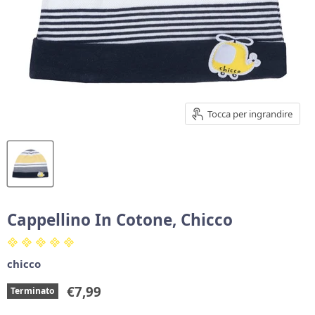
Tocca per ingrandire
Cappellino In Cotone, Chicco
chicco
Prezzo corrente
€7,99
Terminato