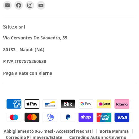
Email
Trovaci
Trovaci
Trovaci
Spio
su
su
su
Kids
Facebook
Instagram
YouTube
Siltex srl
Via Cervantes De Saavedra, 55
80133 - Napoli (NA)
P.IVA IT07575260638
Paga a Rate con Klarna
Abbigliamento 0-36 mesi - Accessori Neonati
Borsa Mamma
Corredino Primavera/Estate
Corredino Autunno/Inverno