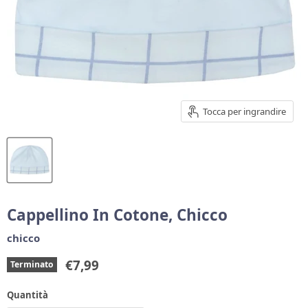
Tocca per ingrandire
Cappellino In Cotone, Chicco
chicco
Prezzo corrente
€7,99
Terminato
Quantità