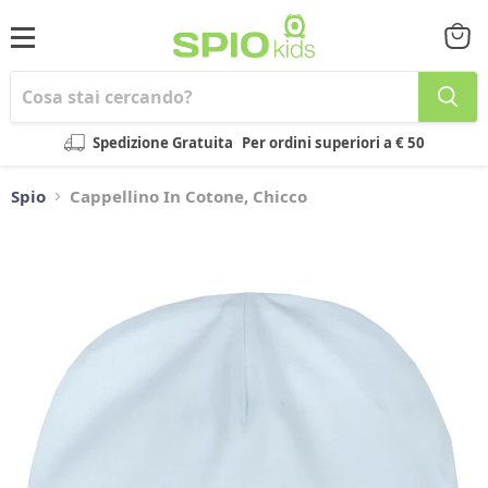
Menu
Visual
il
carrel
Spedizione Gratuita
Per ordini superiori a € 50
Spio
Cappellino In Cotone, Chicco