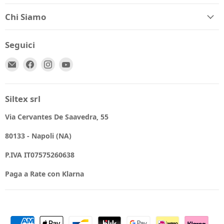
Chi Siamo
Seguici
Email
Trovaci
Trovaci
Trovaci
Spio
su
su
su
Kids
Facebook
Instagram
YouTube
Siltex srl
Via Cervantes De Saavedra, 55
80133 - Napoli (NA)
P.IVA IT07575260638
Paga a Rate con Klarna