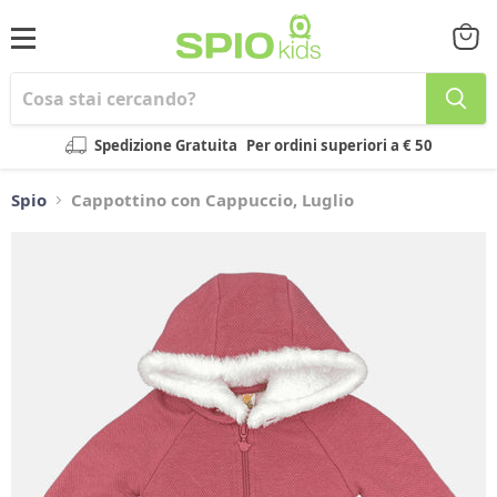
Menu
Visual
il
carrel
Spedizione Gratuita
Per ordini superiori a € 50
Spio
Cappottino con Cappuccio, Luglio