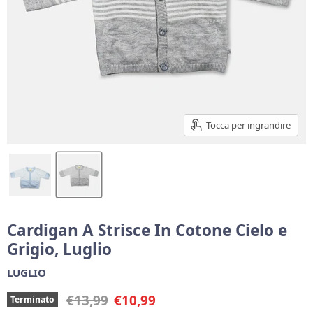
Tocca per ingrandire
Cardigan A Strisce In Cotone Cielo e
Grigio, Luglio
LUGLIO
Prezzo originale
Prezzo corrente
€13,99
€10,99
Terminato