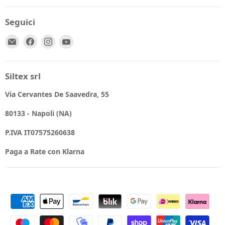
Seguici
Email
Trovaci
Trovaci
Trovaci
Spio
su
su
su
Kids
Facebook
Instagram
YouTube
Siltex srl
Via Cervantes De Saavedra, 55
80133 - Napoli (NA)
P.IVA IT07575260638
Paga a Rate con Klarna