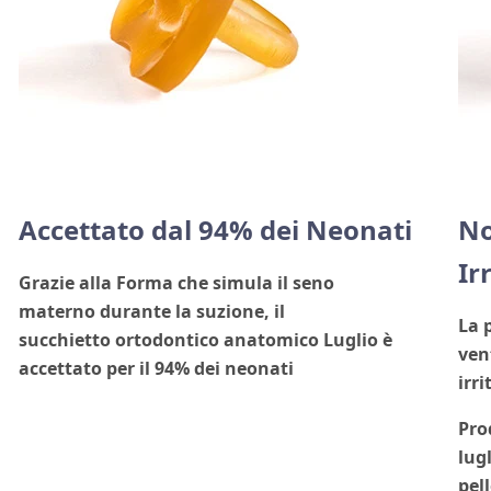
Accettato dal 94% dei Neonati
No
Ir
Grazie alla Forma che simula il
seno
materno
durante la suzione, il
La 
succhietto
ortodontico anatomico
Luglio è
ven
accettato per il 94% dei neonati
irri
Pro
lug
pel