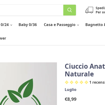
Spedi
Per or
 0/24
Baby 0/36
Casa e Passeggio
Bagnetto 
ower
Ciuccio Anat
Naturale
1 recens
Luglio
Prezzo corrente
€8,99