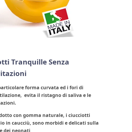
tti Tranquille Senza
ritazioni
particolare forma curvata ed i fori di
tilazione,
evita il ristagno di saliva
e le
tazioni.
dotto con gomma naturale, i ciucciotti
lio in caucciù, sono morbidi e delicati sulla
le dei neonati