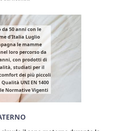
 da 50 anni con le
 d'Italia Luglio
mpagna le mamme
 nel loro percorso da
 anni, con prodotti di
lità, studiati per il
omfort dei più piccoli
o Qualità UNI EN 1400
 le Normative Vigenti
ATERNO