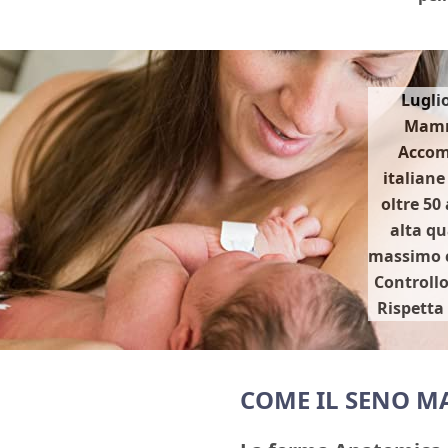
Luglio
Mamme
Acco
italiane
oltre 50
alta qua
massimo c
Controll
Rispetta
COME IL SENO M