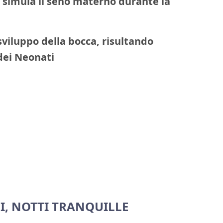
simula il seno materno durante la
 sviluppo della bocca, risultando
 dei Neonati
I, NOTTI TRANQUILLE