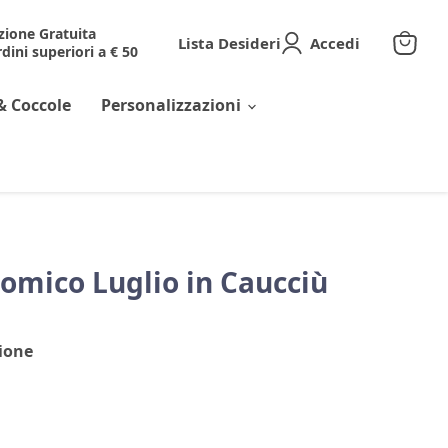
zione Gratuita
Lista Desideri
Accedi
dini superiori a € 50
Visuali
il
carrell
& Coccole
Personalizzazioni
omico Luglio in Caucciù
ione