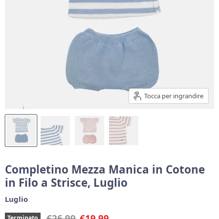
Tocca per ingrandire
Completino Mezza Manica in Cotone
in Filo a Strisce, Luglio
Luglio
Prezzo originale
Prezzo corrente
€26,99
€19,99
Terminato