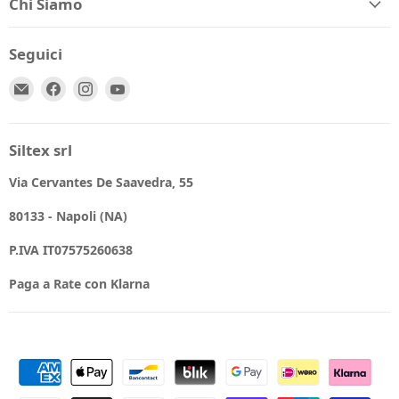
Chi Siamo
Seguici
Email
Trovaci
Trovaci
Trovaci
Spio
su
su
su
Kids
Facebook
Instagram
YouTube
Siltex srl
Via Cervantes De Saavedra, 55
80133 - Napoli (NA)
P.IVA IT07575260638
Paga a Rate con Klarna