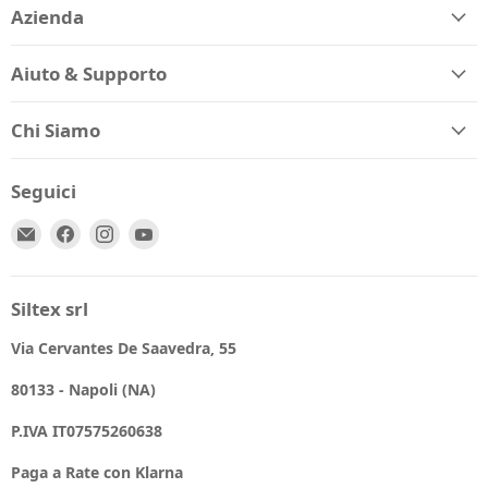
Azienda
Aiuto & Supporto
Chi Siamo
Seguici
Email
Trovaci
Trovaci
Trovaci
Spio
su
su
su
Kids
Facebook
Instagram
YouTube
Siltex srl
Via Cervantes De Saavedra, 55
80133 - Napoli (NA)
P.IVA IT07575260638
Paga a Rate con Klarna