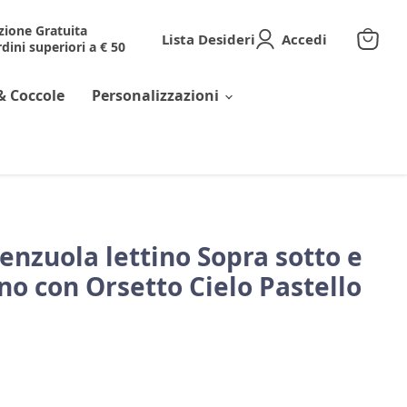
zione Gratuita
Lista Desideri
Accedi
dini superiori a € 50
Visuali
il
carrell
& Coccole
Personalizzazioni
enzuola lettino Sopra sotto e
no con Orsetto Cielo Pastello
corrente