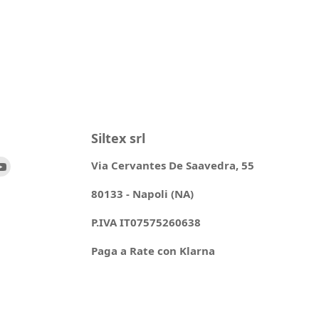
Siltex srl
ovaci
Trovaci
Via Cervantes De Saavedra, 55
su
80133 - Napoli (NA)
ok
stagram
YouTube
P.IVA IT07575260638
Paga a Rate con Klarna