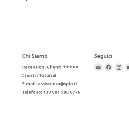
Chi Siamo
Seguici
Email
Trovaci
Tr
Recensioni Clienti ⭐⭐⭐⭐⭐
Spio
su
su
I nostri Tutorial
Kids
Facebo
In
E-mail: assistenza@spio.it
Telefono: +39 081 588 6776