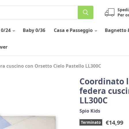
Spedi
Per or
 0/24
Baby 0/36
Casa e Passeggio
Bagnetto 
ower
ra cuscino con Orsetto Cielo Pastello LL300C
Coordinato l
federa cusci
LL300C
Spio Kids
Prezzo 
€14,99
Terminato