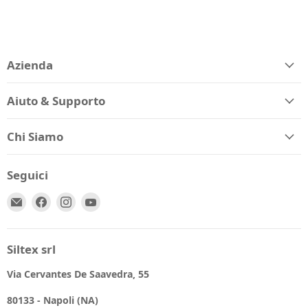
Azienda
Aiuto & Supporto
Chi Siamo
Seguici
Email
Trovaci
Trovaci
Trovaci
Spio
su
su
su
Kids
Facebook
Instagram
YouTube
Siltex srl
Via Cervantes De Saavedra, 55
80133 - Napoli (NA)