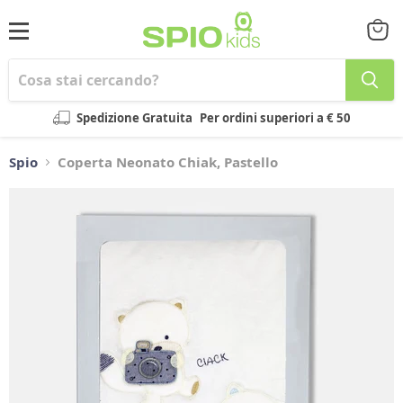
Menu
Visual
il
carrel
Spedizione Gratuita
Per ordini superiori a € 50
Spio
Coperta Neonato Chiak, Pastello