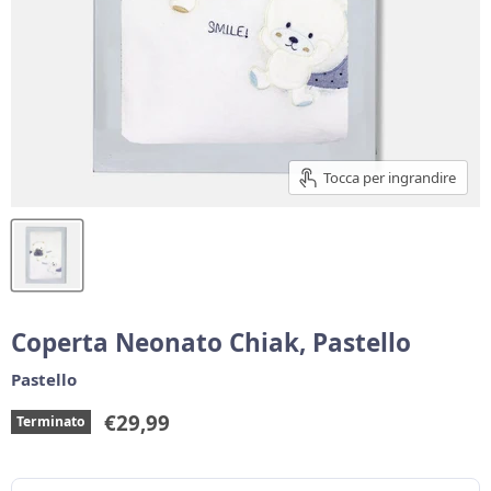
Tocca per ingrandire
Coperta Neonato Chiak, Pastello
Pastello
Prezzo corrente
€29,99
Terminato