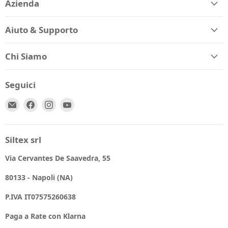
Azienda
Aiuto & Supporto
Chi Siamo
Seguici
Email
Trovaci
Trovaci
Trovaci
Spio
su
su
su
Kids
Facebook
Instagram
YouTube
Siltex srl
Via Cervantes De Saavedra, 55
80133 - Napoli (NA)
P.IVA IT07575260638
Paga a Rate con Klarna