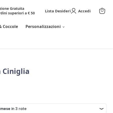
zione Gratuita
Lista Desideri
Accedi
dini superiori a € 50
Visuali
il
carrell
& Coccole
Personalizzazioni
 Ciniglia
corrente