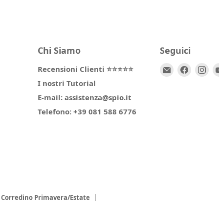
Chi Siamo
Seguici
Email
Trovaci
Tr
Recensioni Clienti ⭐⭐⭐⭐⭐
Spio
su
su
I nostri Tutorial
Kids
Facebo
In
E-mail: assistenza@spio.it
Telefono: +39 081 588 6776
Corredino Primavera/Estate
l
Collezione Chicco Estate