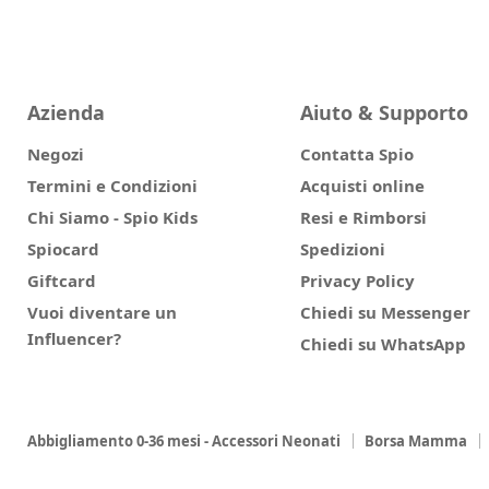
Azienda
Aiuto & Supporto
Negozi
Contatta Spio
Termini e Condizioni
Acquisti online
Chi Siamo - Spio Kids
Resi e Rimborsi
Spiocard
Spedizioni
Giftcard
Privacy Policy
Vuoi diventare un
Chiedi su Messenger
Influencer?
Chiedi su WhatsApp
Abbigliamento 0-36 mesi - Accessori Neonati
Borsa Mamma
Corredino Autunno/Inverno
Promozioni
Collezione Mayora
I Consigli delle Esperte