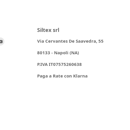
Siltex srl
ovaci
Trovaci
Via Cervantes De Saavedra, 55
su
80133 - Napoli (NA)
ok
stagram
YouTube
P.IVA IT07575260638
Paga a Rate con Klarna