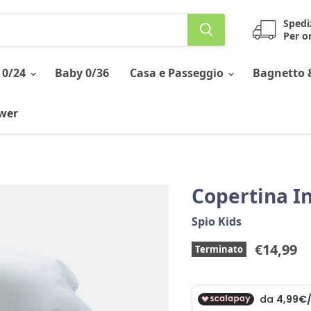
Spedi
Per or
 0/24
Baby 0/36
Casa e Passeggio
Bagnetto 
ower
Copertina In
Spio Kids
Prezzo 
€14,99
Terminato