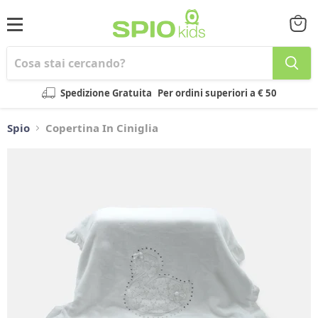
Menu
Visual
il
carrel
Spedizione Gratuita
Per ordini superiori a € 50
Spio
Copertina In Ciniglia