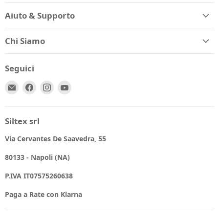
Aiuto & Supporto
Chi Siamo
Seguici
Email
Trovaci
Trovaci
Trovaci
Spio
su
su
su
Kids
Facebook
Instagram
YouTube
Siltex srl
Via Cervantes De Saavedra, 55
80133 - Napoli (NA)
P.IVA IT07575260638
Paga a Rate con Klarna