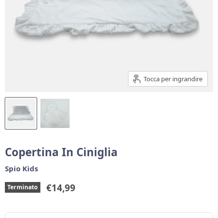
Tocca per ingrandire
Copertina In Ciniglia
Spio Kids
Prezzo corrente
€14,99
Terminato