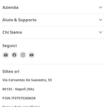
Azienda
Aiuto & Supporto
Chi Siamo
Seguici
Email
Trovaci
Trovaci
Trovaci
Spio
su
su
su
Kids
Facebook
Instagram
YouTube
Siltex srl
Via Cervantes De Saavedra, 55
80133 - Napoli (NA)
P.IVA IT07575260638