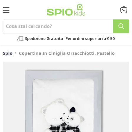
Menu
Visual
il
carrel
Spedizione Gratuita
Per ordini superiori a € 50
Spio
Copertina In Ciniglia Orsacchiotti, Pastello