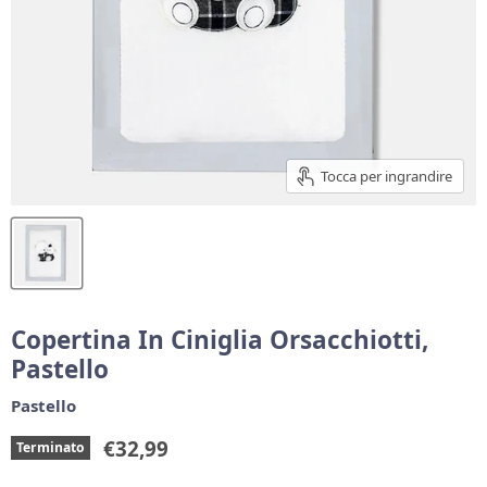
Tocca per ingrandire
Copertina In Ciniglia Orsacchiotti,
Pastello
Pastello
Prezzo corrente
€32,99
Terminato