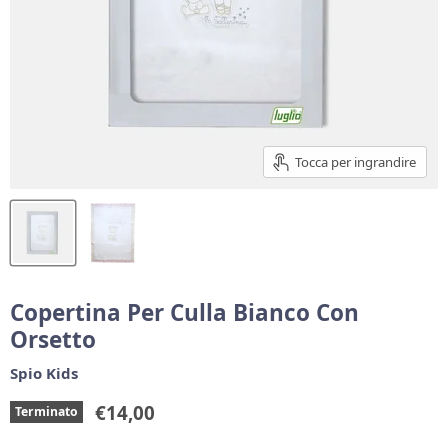
Tocca per ingrandire
Copertina Per Culla Bianco Con
Orsetto
Spio Kids
Prezzo corrente
€14,00
Terminato