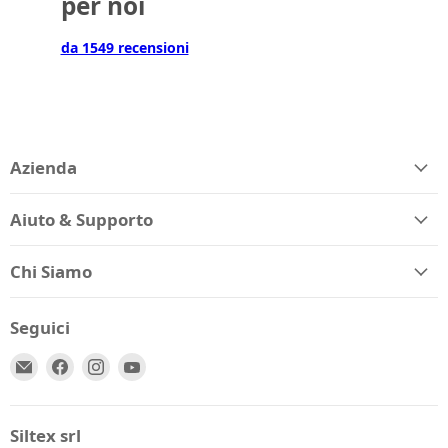
per noi
da 1549 recensioni
Azienda
Aiuto & Supporto
Chi Siamo
Seguici
Email
Trovaci
Trovaci
Trovaci
Spio
su
su
su
Kids
Facebook
Instagram
YouTube
Siltex srl