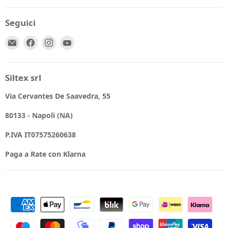
Seguici
Email
Trovaci
Trovaci
Trovaci
Spio
su
su
su
Kids
Facebook
Instagram
YouTube
Siltex srl
Via Cervantes De Saavedra, 55
80133 - Napoli (NA)
P.IVA IT07575260638
Paga a Rate con Klarna