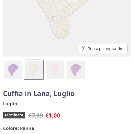
Tocca per ingrandire
Cuffia in Lana, Luglio
Luglio
Prezzo originale
Prezzo corrente
€7,99
€1,00
Terminato
Colore:
Panna