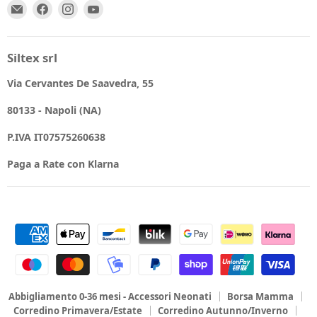
Email
Trovaci
Trovaci
Trovaci
Spio
su
su
su
Kids
Facebook
Instagram
YouTube
Siltex srl
Via Cervantes De Saavedra, 55
80133 - Napoli (NA)
P.IVA IT07575260638
Paga a Rate con Klarna
Abbigliamento 0-36 mesi - Accessori Neonati
Borsa Mamma
Corredino Primavera/Estate
Corredino Autunno/Inverno