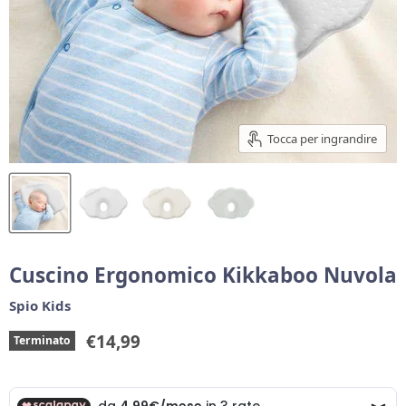
Tocca per ingrandire
Cuscino Ergonomico Kikkaboo Nuvola
Spio Kids
Prezzo corrente
€14,99
Terminato