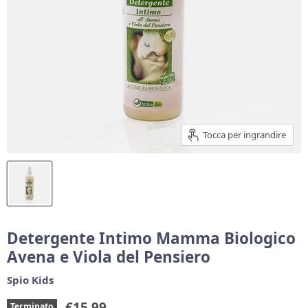
Tocca per ingrandire
Detergente Intimo Mamma Biologico
Avena e Viola del Pensiero
Spio Kids
Prezzo corrente
€15,99
Terminato