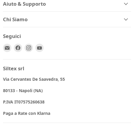
Aiuto & Supporto
Chi Siamo
Seguici
Email
Trovaci
Trovaci
Trovaci
Spio
su
su
su
Kids
Facebook
Instagram
YouTube
Siltex srl
Via Cervantes De Saavedra, 55
80133 - Napoli (NA)
P.IVA IT07575260638
Paga a Rate con Klarna