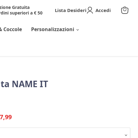
zione Gratuita
Lista Desideri
Accedi
dini superiori a € 50
Visuali
il
carrell
& Coccole
Personalizzazioni
ta NAME IT
riginale
rezzo corrente
7,99