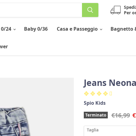
Spedi
Per or
 0/24
Baby 0/36
Casa e Passeggio
Bagnetto 
ower
Jeans Neona
Spio Kids
Prezzo o
P
€16,99
€
Terminato
Taglia