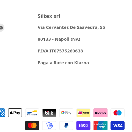
Siltex srl
ovaci
Trovaci
Via Cervantes De Saavedra, 55
su
80133 - Napoli (NA)
ok
stagram
YouTube
P.IVA IT07575260638
Paga a Rate con Klarna