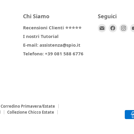
Chi Siamo
Seguici
Email
Trovaci
Tr
Recensioni Clienti ⭐⭐⭐⭐⭐
Spio
su
su
I nostri Tutorial
Kids
Facebo
In
E-mail: assistenza@spio.it
Telefono: +39 081 588 6776
Corredino Primavera/Estate
l
Collezione Chicco Estate