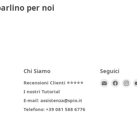
parlino per noi
Chi Siamo
Seguici
Email
Trovaci
Tr
Recensioni Clienti ⭐⭐⭐⭐⭐
Spio
su
su
I nostri Tutorial
Kids
Facebo
In
E-mail: assistenza@spio.it
Telefono: +39 081 588 6776