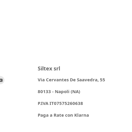
Siltex srl
ovaci
Trovaci
Via Cervantes De Saavedra, 55
su
80133 - Napoli (NA)
ok
stagram
YouTube
P.IVA IT07575260638
Paga a Rate con Klarna