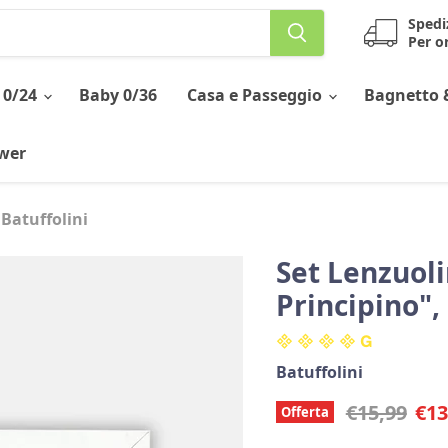
Spedi
Per or
 0/24
Baby 0/36
Casa e Passeggio
Bagnetto 
ower
 Batuffolini
Set Lenzuoli
Principino",
Batuffolini
Prezzo ori
Pre
€15,99
€13
Offerta