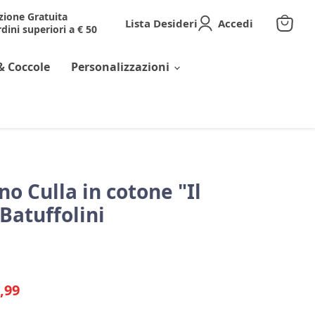
zione Gratuita
Lista Desideri
Accedi
dini superiori a € 50
Visuali
il
carrell
& Coccole
Personalizzazioni
no Culla in cotone "Il
 Batuffolini
ginale
zzo corrente
,99