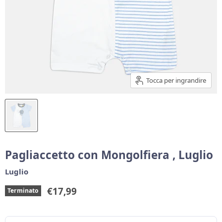
Tocca per ingrandire
Pagliaccetto con Mongolfiera , Luglio
Luglio
Prezzo corrente
€17,99
Terminato