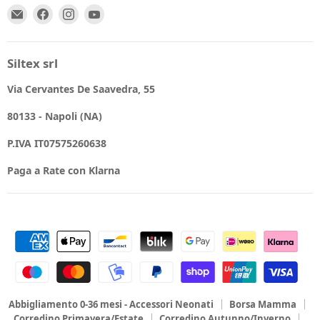
Email
Trovaci
Trovaci
Trovaci
Spio
su
su
su
Kids
Facebook
Instagram
YouTube
Siltex srl
Via Cervantes De Saavedra, 55
80133 - Napoli (NA)
P.IVA IT07575260638
Paga a Rate con Klarna
Abbigliamento 0-36 mesi - Accessori Neonati
Borsa Mamma
Corredino Primavera/Estate
Corredino Autunno/Inverno