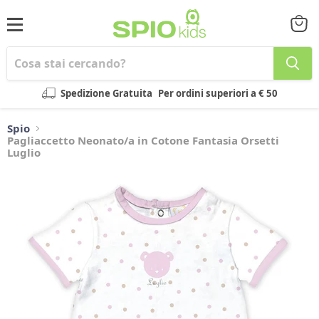
Menu
Visual
il
carrel
Spedizione Gratuita
Per ordini superiori a € 50
Spio
Pagliaccetto Neonato/a in Cotone Fantasia Orsetti
Luglio