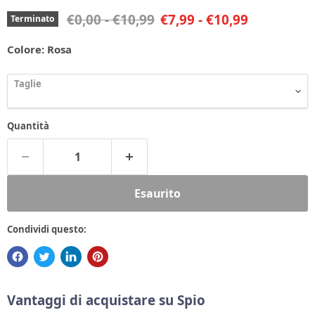
Prezzo originale
Prezzo originale
€0,00
-
€10,99
€7,99
-
€10,99
Terminato
Colore:
Rosa
Taglie
Quantità
Esaurito
Condividi questo:
Vantaggi di acquistare su Spio