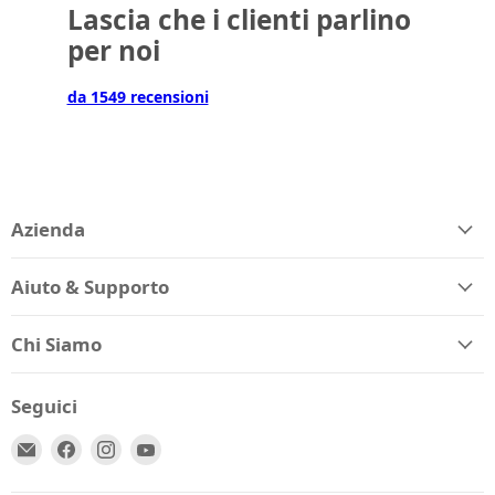
Lascia che i clienti parlino
per noi
da 1549 recensioni
Azienda
Aiuto & Supporto
Chi Siamo
Seguici
Email
Trovaci
Trovaci
Trovaci
Spio
su
su
su
Kids
Facebook
Instagram
YouTube