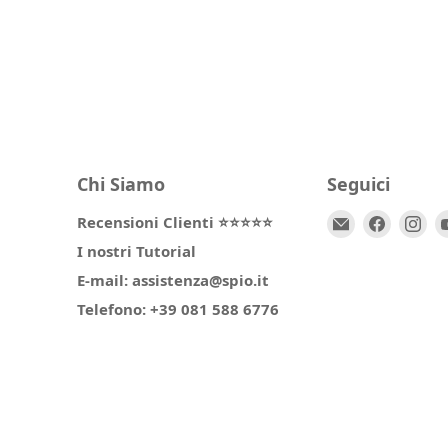
Chi Siamo
Seguici
Email
Trovaci
Tr
Recensioni Clienti ⭐⭐⭐⭐⭐
Spio
su
su
I nostri Tutorial
Kids
Facebo
In
E-mail: assistenza@spio.it
Telefono: +39 081 588 6776