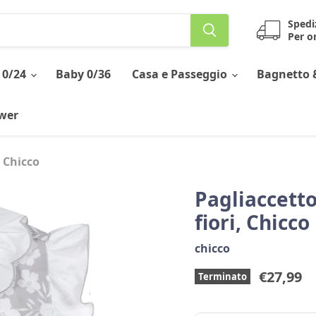
Spedi
Per or
 0/24
Baby 0/36
Casa e Passeggio
Bagnetto 
ower
 Chicco
Pagliaccett
fiori, Chicco
chicco
Prezzo 
€27,99
Terminato