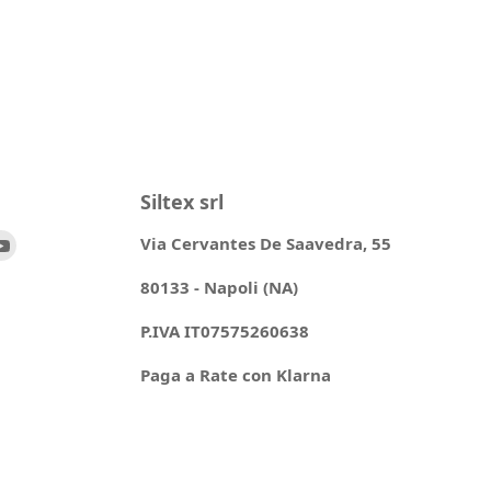
Siltex srl
ovaci
Trovaci
Via Cervantes De Saavedra, 55
su
80133 - Napoli (NA)
ok
stagram
YouTube
P.IVA IT07575260638
Paga a Rate con Klarna