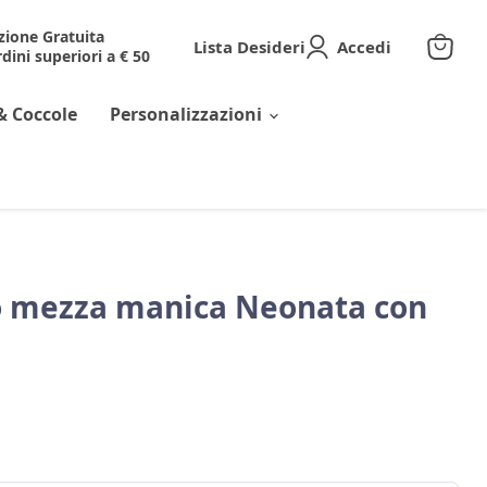
zione Gratuita
Lista Desideri
Accedi
dini superiori a € 50
Visuali
il
carrell
& Coccole
Personalizzazioni
o mezza manica Neonata con
corrente