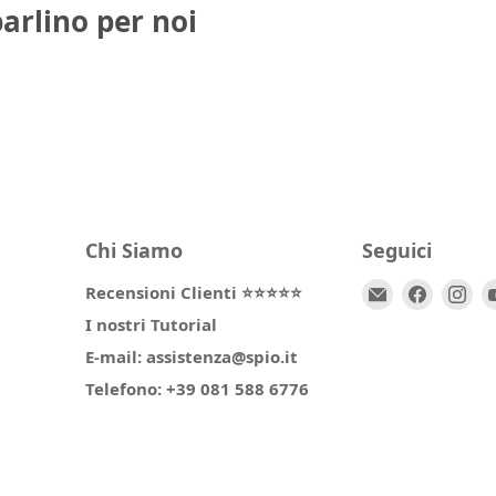
parlino per noi
Chi Siamo
Seguici
Email
Trovaci
Tr
Recensioni Clienti ⭐⭐⭐⭐⭐
Spio
su
su
I nostri Tutorial
Kids
Facebo
In
E-mail: assistenza@spio.it
Telefono: +39 081 588 6776