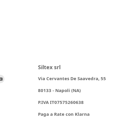
Siltex srl
ovaci
Trovaci
Via Cervantes De Saavedra, 55
su
80133 - Napoli (NA)
ok
stagram
YouTube
P.IVA IT07575260638
Paga a Rate con Klarna