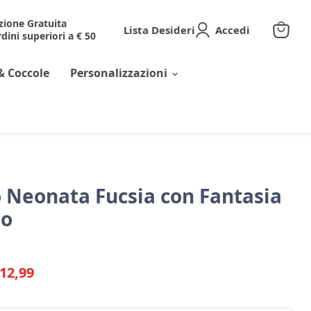
zione Gratuita
Lista Desideri
Accedi
dini superiori a € 50
Visuali
il
carrell
& Coccole
Personalizzazioni
o Neonata Fucsia con Fantasia
io
riginale
rezzo corrente
12,99