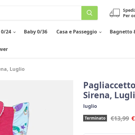
Spedi
Per or
 0/24
Baby 0/36
Casa e Passeggio
Bagnetto 
ower
ena, Luglio
Pagliaccett
Sirena, Lugl
luglio
Prezzo o
P
€13,99
€
Terminato