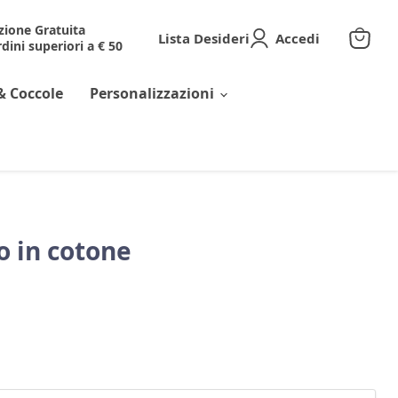
zione Gratuita
Lista Desideri
Accedi
dini superiori a € 50
Visuali
il
carrell
& Coccole
Personalizzazioni
o in cotone
corrente