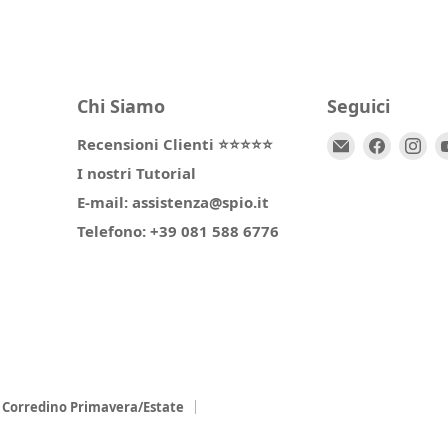
Chi Siamo
Seguici
Email
Trovaci
Tr
Recensioni Clienti ⭐⭐⭐⭐⭐
Spio
su
su
I nostri Tutorial
Kids
Facebo
In
E-mail: assistenza@spio.it
Telefono: +39 081 588 6776
Corredino Primavera/Estate
l
Collezione Chicco Estate