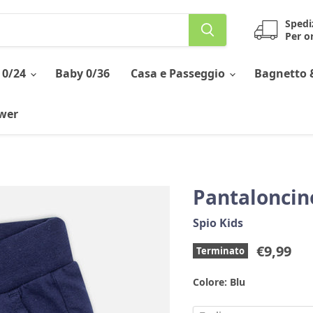
Spedi
Per or
 0/24
Baby 0/36
Casa e Passeggio
Bagnetto 
ower
Pantaloncin
Spio Kids
Prezzo 
€9,99
Terminato
Colore:
Blu