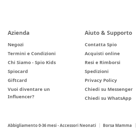
Azienda
Aiuto & Supporto
Negozi
Contatta Spio
Termini e Condizioni
Acquisti online
Chi Siamo - Spio Kids
Resi e Rimborsi
Spiocard
Spedizioni
Giftcard
Privacy Policy
Vuoi diventare un
Chiedi su Messenger
Influencer?
Chiedi su WhatsApp
Abbigliamento 0-36 mesi - Accessori Neonati
Borsa Mamma
Corredino Autunno/Inverno
Promozioni
Collezione Mayora
I Consigli delle Esperte