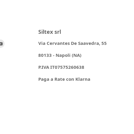
Siltex srl
ovaci
Trovaci
Via Cervantes De Saavedra, 55
su
80133 - Napoli (NA)
ok
stagram
YouTube
P.IVA IT07575260638
Paga a Rate con Klarna