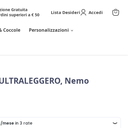
zione Gratuita
Lista Desideri
Accedi
dini superiori a € 50
Visuali
il
carrell
& Coccole
Personalizzazioni
 ULTRALEGGERO, Nemo
corrente