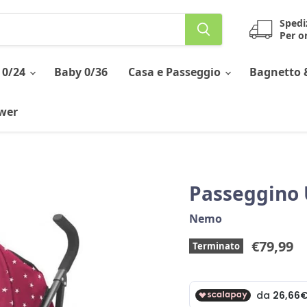
Spedi
Per or
 0/24
Baby 0/36
Casa e Passeggio
Bagnetto 
ower
Passeggino
Nemo
Prezzo 
€79,99
Terminato