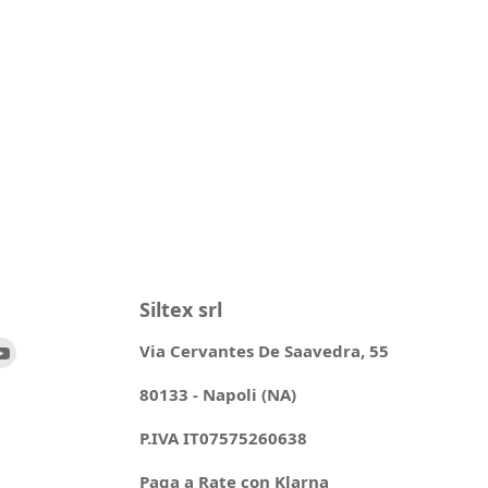
Siltex srl
ovaci
Trovaci
Via Cervantes De Saavedra, 55
su
80133 - Napoli (NA)
ok
stagram
YouTube
P.IVA IT07575260638
Paga a Rate con Klarna