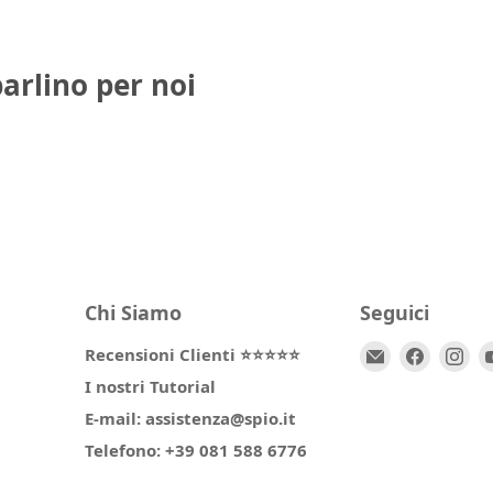
parlino per noi
Chi Siamo
Seguici
Email
Trovaci
Tr
Recensioni Clienti ⭐⭐⭐⭐⭐
Spio
su
su
I nostri Tutorial
Kids
Facebo
In
E-mail: assistenza@spio.it
Telefono: +39 081 588 6776