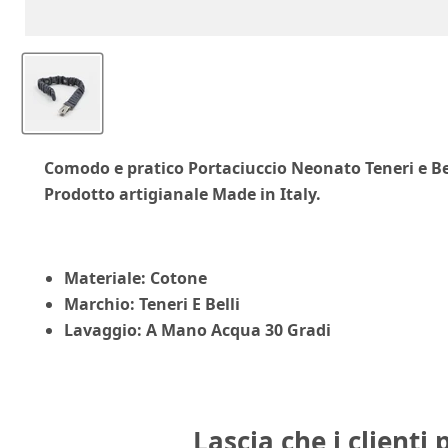
Comodo e pratico Portaciuccio Neonato Teneri e Bell
Prodotto artigianale Made in Italy.
Materiale: Cotone
Marchio: Teneri E Belli
Lavaggio:
A Mano Acqua 30 Gradi
Lascia che i clienti 