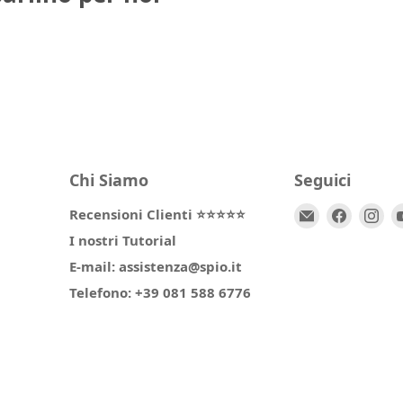
Chi Siamo
Seguici
Email
Trovaci
Tr
Recensioni Clienti ⭐⭐⭐⭐⭐
Spio
su
su
I nostri Tutorial
Kids
Facebo
In
E-mail: assistenza@spio.it
Telefono: +39 081 588 6776