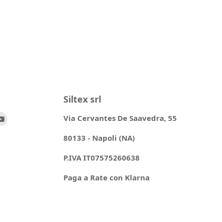
Siltex srl
ovaci
Trovaci
Via Cervantes De Saavedra, 55
su
80133 - Napoli (NA)
ok
stagram
YouTube
P.IVA IT07575260638
Paga a Rate con Klarna