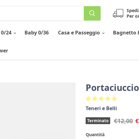
Spedi
Per or
 0/24
Baby 0/36
Casa e Passeggio
Bagnetto 
ower
Portaciuccio
Teneri e Belli
Prezzo o
P
€12,00
€
Terminato
Quantità