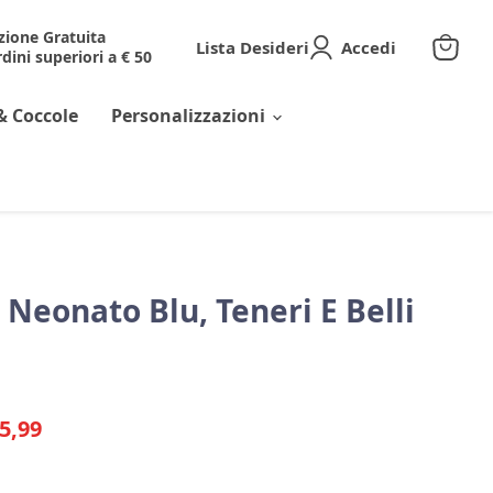
zione Gratuita
Lista Desideri
Accedi
dini superiori a € 50
Visuali
il
carrell
& Coccole
Personalizzazioni
 Neonato Blu, Teneri E Belli
riginale
rezzo corrente
5,99