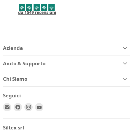
da 1549 recensioni
Azienda
Aiuto & Supporto
Chi Siamo
Seguici
Email
Trovaci
Trovaci
Trovaci
Spio
su
su
su
Kids
Facebook
Instagram
YouTube
Siltex srl