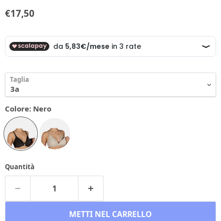
Prezzo corrente
€17,50
Taglia
Colore:
Nero
Quantità
METTI NEL CARRELLO