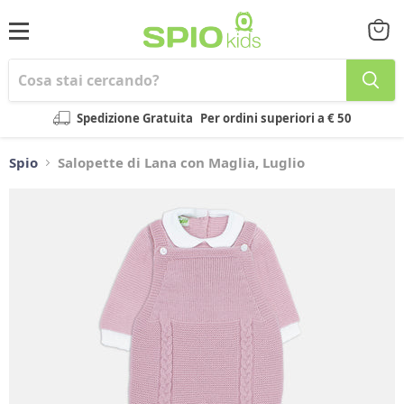
Menu
Visual
il
carrel
Spedizione Gratuita
Per ordini superiori a € 50
Spio
Salopette di Lana con Maglia, Luglio