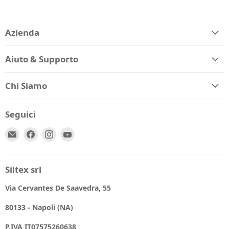
Azienda
Aiuto & Supporto
Chi Siamo
Seguici
Email
Trovaci
Trovaci
Trovaci
Spio
su
su
su
Kids
Facebook
Instagram
YouTube
Siltex srl
Via Cervantes De Saavedra, 55
80133 - Napoli (NA)
P.IVA IT07575260638