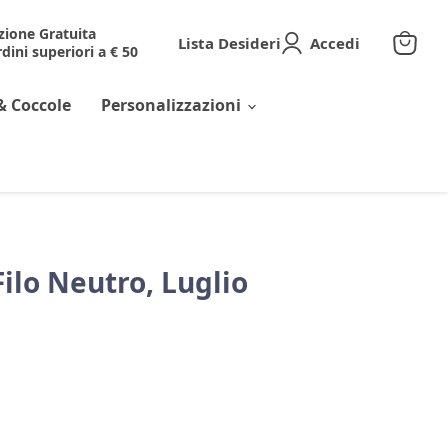
zione Gratuita
Lista Desideri
Accedi
dini superiori a € 50
Visuali
il
carrell
& Coccole
Personalizzazioni
Filo Neutro, Luglio
corrente