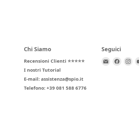
Chi Siamo
Seguici
Email
Trovaci
Tr
Recensioni Clienti ⭐⭐⭐⭐⭐
Spio
su
su
I nostri Tutorial
Kids
Facebo
In
E-mail: assistenza@spio.it
Telefono: +39 081 588 6776