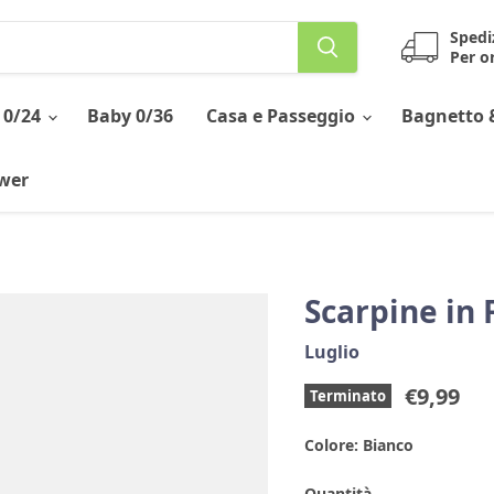
Spedi
Per or
 0/24
Baby 0/36
Casa e Passeggio
Bagnetto 
ower
Scarpine in 
Luglio
Prezzo 
€9,99
Terminato
Colore:
Bianco
Quantità