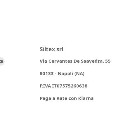
Siltex srl
ovaci
Trovaci
Via Cervantes De Saavedra, 55
su
80133 - Napoli (NA)
ok
stagram
YouTube
P.IVA IT07575260638
Paga a Rate con Klarna