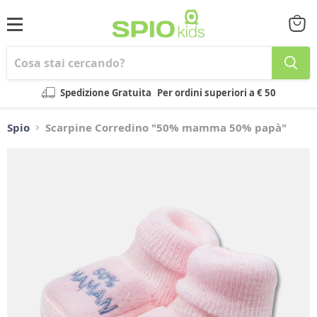
Menu
Visual
il
carrel
Spedizione Gratuita
Per ordini superiori a € 50
Spio
Scarpine Corredino "50% mamma 50% papà"