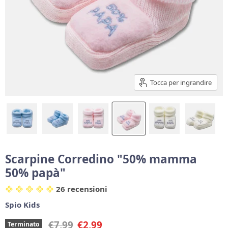
Tocca per ingrandire
Scarpine Corredino "50% mamma
50% papà"
26 recensioni
Spio Kids
Prezzo originale
Prezzo corrente
€7,99
€2,99
Terminato