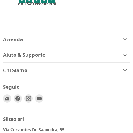
da 1549 recensioni
Azienda
Aiuto & Supporto
Chi Siamo
Seguici
Email
Trovaci
Trovaci
Trovaci
Spio
su
su
su
Kids
Facebook
Instagram
YouTube
Siltex srl
Via Cervantes De Saavedra, 55