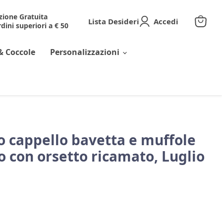
zione Gratuita
Lista Desideri
Accedi
dini superiori a € 50
Visuali
il
carrell
& Coccole
Personalizzazioni
o cappello bavetta e muffole
o con orsetto ricamato, Luglio
corrente