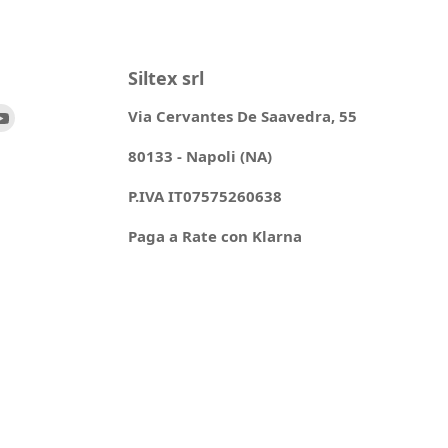
Siltex srl
ovaci
Trovaci
Via Cervantes De Saavedra, 55
su
80133 - Napoli (NA)
ok
stagram
YouTube
P.IVA IT07575260638
Paga a Rate con Klarna