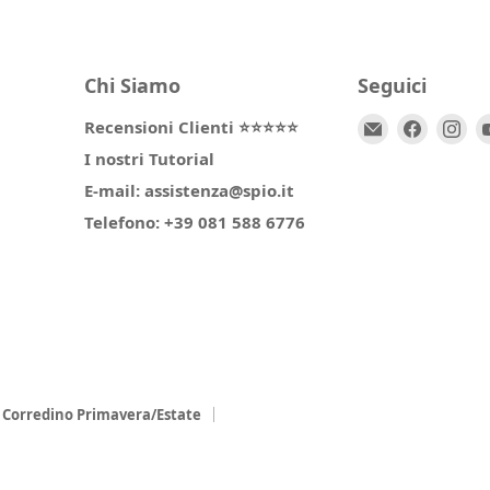
Chi Siamo
Seguici
Email
Trovaci
Tr
Recensioni Clienti ⭐⭐⭐⭐⭐
Spio
su
su
I nostri Tutorial
Kids
Facebo
In
E-mail: assistenza@spio.it
Telefono: +39 081 588 6776
Corredino Primavera/Estate
l
Collezione Chicco Estate