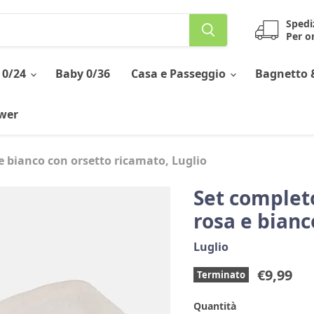
Spedi
Per or
 0/24
Baby 0/36
Casa e Passeggio
Bagnetto 
ower
e bianco con orsetto ricamato, Luglio
Set complet
rosa e bianc
Luglio
Prezzo 
€9,99
Terminato
Quantità