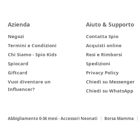
Azienda
Aiuto & Supporto
Negozi
Contatta Spio
Termini e Condizioni
Acquisti online
Chi Siamo - Spio Kids
Resi e Rimborsi
Spiocard
Spedizioni
Giftcard
Privacy Policy
Vuoi diventare un
Chiedi su Messenger
Influencer?
Chiedi su WhatsApp
Abbigliamento 0-36 mesi - Accessori Neonati
Borsa Mamma
Corredino Autunno/Inverno
Promozioni
Collezione Mayora
I Consigli delle Esperte
© 2026 Spio Kids.