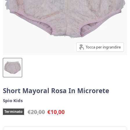
Tocca per ingrandire
Short Mayoral Rosa In Microrete
Spio Kids
Prezzo originale
Prezzo corrente
€20,00
€10,00
Terminato