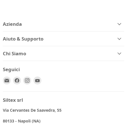
Azienda
Aiuto & Supporto
Chi Siamo
Seguici
Email
Trovaci
Trovaci
Trovaci
Spio
su
su
su
Kids
Facebook
Instagram
YouTube
Siltex srl
Via Cervantes De Saavedra, 55
80133 - Napoli (NA)