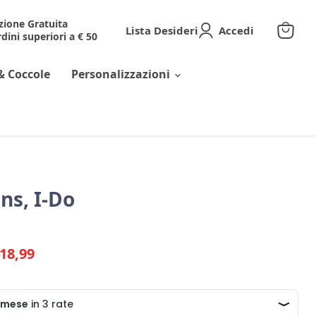
zione Gratuita
Lista Desideri
Accedi
dini superiori a € 50
Visuali
il
carrell
& Coccole
Personalizzazioni
ns, I-Do
riginale
rezzo corrente
18,99