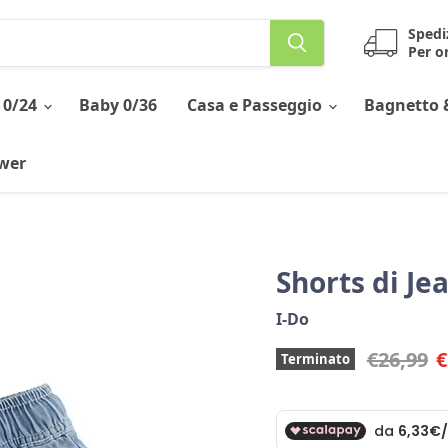
Spedi
Per or
 0/24
Baby 0/36
Casa e Passeggio
Bagnetto 
ower
Shorts di Jea
I-Do
Prezzo o
P
€26,99
€
Terminato