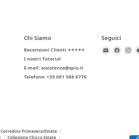
Chi Siamo
Seguici
Email
Trovaci
Tr
Recensioni Clienti ⭐⭐⭐⭐⭐
Spio
su
su
I nostri Tutorial
Kids
Facebo
In
E-mail: assistenza@spio.it
Telefono: +39 081 588 6776
Corredino Primavera/Estate
l
Collezione Chicco Estate