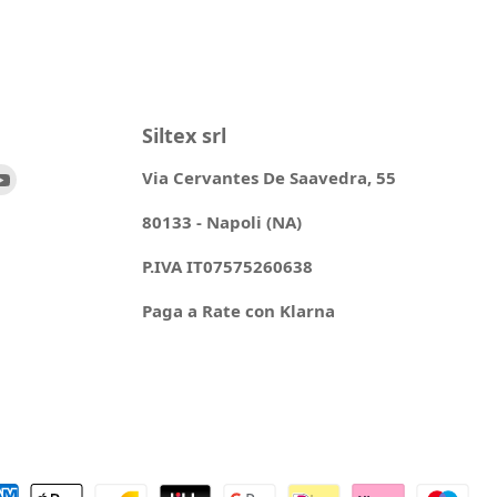
Siltex srl
ovaci
Trovaci
Via Cervantes De Saavedra, 55
su
80133 - Napoli (NA)
ok
stagram
YouTube
P.IVA IT07575260638
Paga a Rate con Klarna