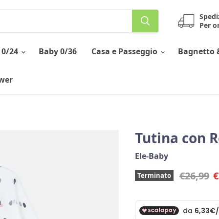
Spedi
Per or
 0/24
Baby 0/36
Casa e Passeggio
Bagnetto 
ower
Tutina con 
Ele-Baby
Prezzo o
P
€26,99
€
Terminato