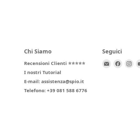
Chi Siamo
Seguici
Email
Trovaci
Tr
Recensioni Clienti ⭐⭐⭐⭐⭐
Spio
su
su
I nostri Tutorial
Kids
Facebo
In
E-mail: assistenza@spio.it
Telefono: +39 081 588 6776