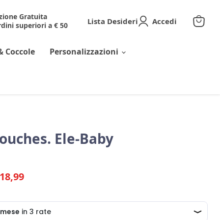
zione Gratuita
Lista Desideri
Accedi
dini superiori a € 50
Visuali
il
carrell
& Coccole
Personalizzazioni
Rouches. Ele-Baby
riginale
rezzo corrente
18,99