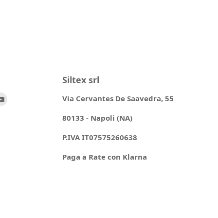
Siltex srl
ovaci
Trovaci
Via Cervantes De Saavedra, 55
su
80133 - Napoli (NA)
ok
stagram
YouTube
P.IVA IT07575260638
Paga a Rate con Klarna